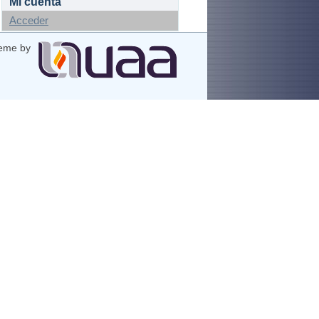
Mi cuenta
Acceder
eme by