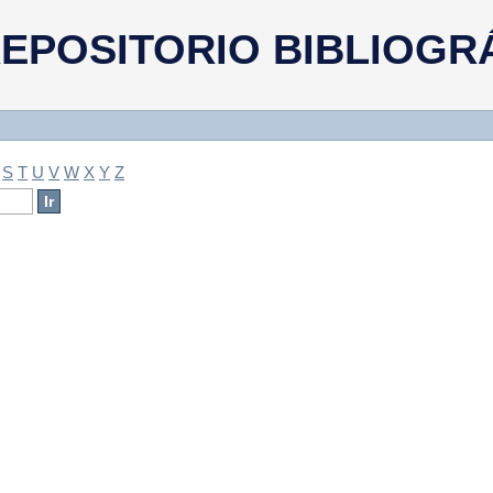
a
EPOSITORIO BIBLIOGR
S
T
U
V
W
X
Y
Z