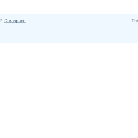
12
Duraspace
Th