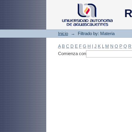
Filtrado by: Materi
R
Inicio
→
Filtrado by: Materia
A
B
C
D
E
F
G
H
I
J
K
L
M
N
O
P
Q
R
Comienza con