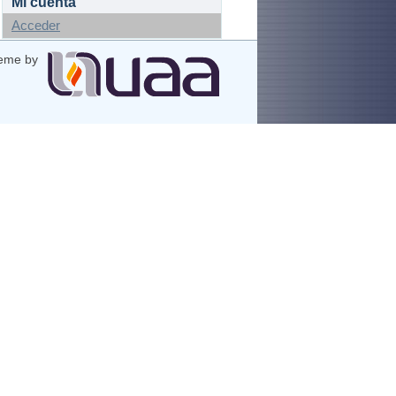
Mi cuenta
Acceder
eme by