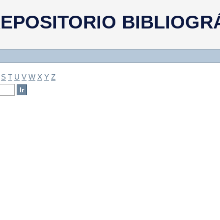
a
EPOSITORIO BIBLIOGR
S
T
U
V
W
X
Y
Z