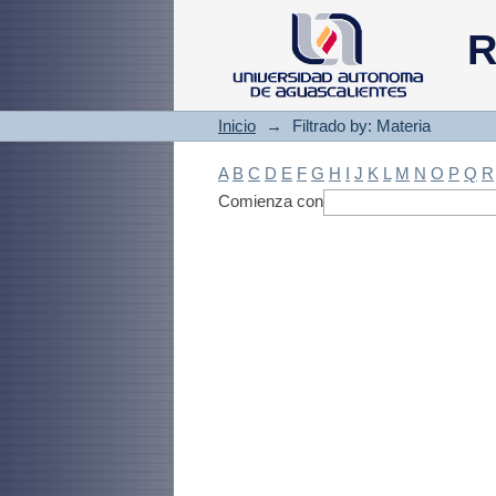
Filtrado by: Materi
R
Inicio
→
Filtrado by: Materia
A
B
C
D
E
F
G
H
I
J
K
L
M
N
O
P
Q
R
Comienza con