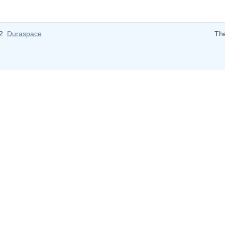
12
Duraspace
Th