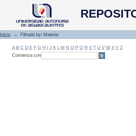
Filtrado by: Materia
REPOSIT
Inicio
→
Filtrado by: Materia
A
B
C
D
E
F
G
H
I
J
K
L
M
N
O
P
Q
R
S
T
U
V
W
X
Y
Z
Comienza con