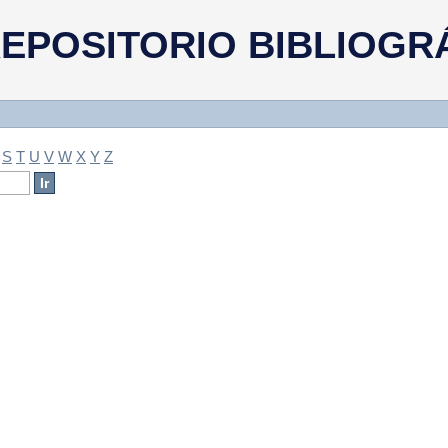
a
EPOSITORIO BIBLIOGR
S
T
U
V
W
X
Y
Z