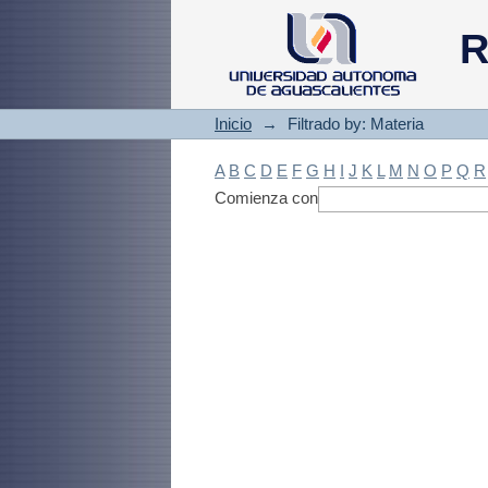
Filtrado by: Materi
R
Inicio
→
Filtrado by: Materia
A
B
C
D
E
F
G
H
I
J
K
L
M
N
O
P
Q
R
Comienza con