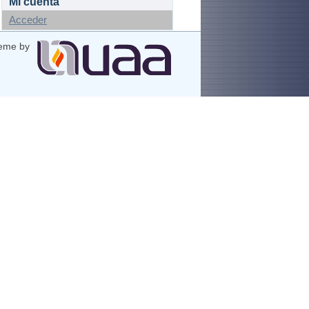
Mi cuenta
Acceder
eme by