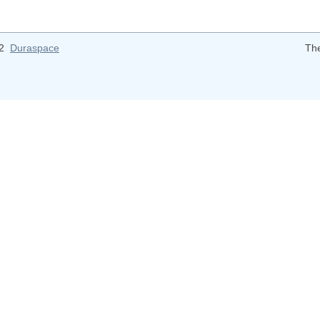
12
Duraspace
Th