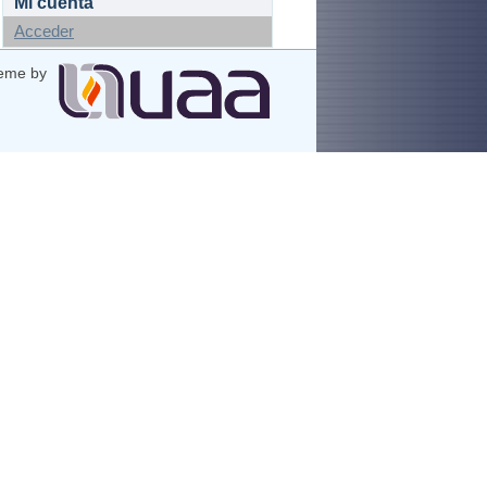
Mi cuenta
Acceder
eme by