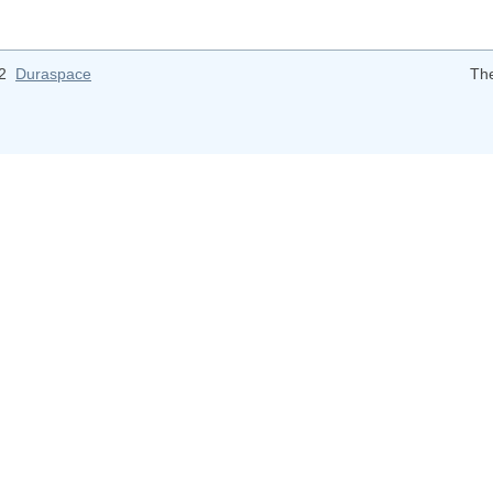
12
Duraspace
Th