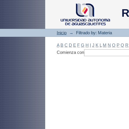
Filtrado by: Materi
R
Inicio
→
Filtrado by: Materia
A
B
C
D
E
F
G
H
I
J
K
L
M
N
O
P
Q
R
Comienza con