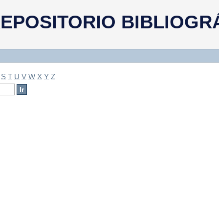
a
EPOSITORIO BIBLIOGR
S
T
U
V
W
X
Y
Z