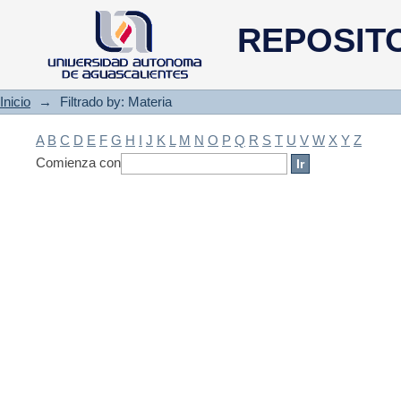
Filtrado by: Materia
REPOSIT
Inicio
→
Filtrado by: Materia
A
B
C
D
E
F
G
H
I
J
K
L
M
N
O
P
Q
R
S
T
U
V
W
X
Y
Z
Comienza con