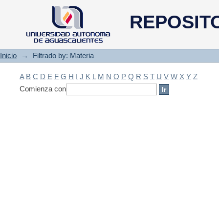
Filtrado by: Materia
REPOSIT
Inicio
→
Filtrado by: Materia
A
B
C
D
E
F
G
H
I
J
K
L
M
N
O
P
Q
R
S
T
U
V
W
X
Y
Z
Comienza con