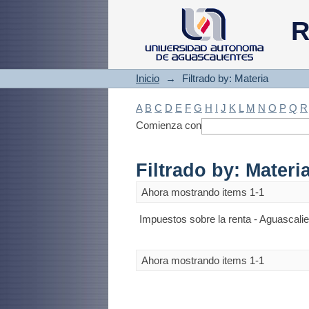
Filtrado by: Materi
R
Inicio
→
Filtrado by: Materia
A
B
C
D
E
F
G
H
I
J
K
L
M
N
O
P
Q
R
Comienza con
Filtrado by: Materi
Ahora mostrando items 1-1
Impuestos sobre la renta - Aguascalie
Ahora mostrando items 1-1