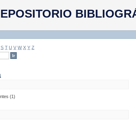
a
EPOSITORIO BIBLIOGR
S
T
U
V
W
X
Y
Z
a
ntes (1)