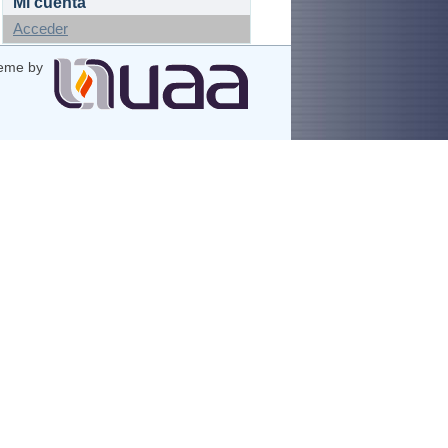
Mi cuenta
Acceder
eme by