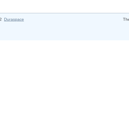
12
Duraspace
Th