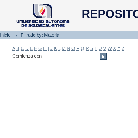
Filtrado by: Materia
REPOSIT
Inicio
→
Filtrado by: Materia
A
B
C
D
E
F
G
H
I
J
K
L
M
N
O
P
Q
R
S
T
U
V
W
X
Y
Z
Comienza con