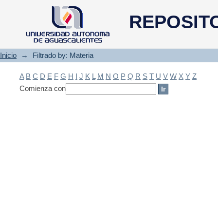
Filtrado by: Materia
REPOSIT
Inicio
→
Filtrado by: Materia
A
B
C
D
E
F
G
H
I
J
K
L
M
N
O
P
Q
R
S
T
U
V
W
X
Y
Z
Comienza con