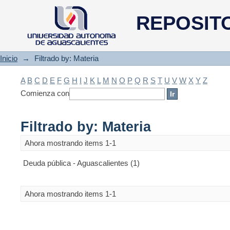
Filtrado by: Materia
REPOSIT
Inicio
→
Filtrado by: Materia
A
B
C
D
E
F
G
H
I
J
K
L
M
N
O
P
Q
R
S
T
U
V
W
X
Y
Z
Comienza con
Filtrado by: Materia
Ahora mostrando items 1-1
Deuda pública - Aguascalientes (1)
Ahora mostrando items 1-1