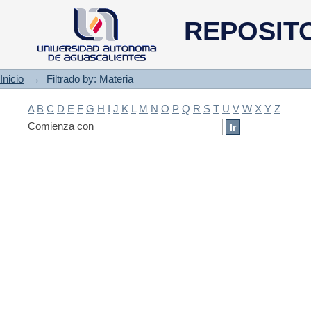
Filtrado by: Materia
REPOSIT
Inicio
→
Filtrado by: Materia
A
B
C
D
E
F
G
H
I
J
K
L
M
N
O
P
Q
R
S
T
U
V
W
X
Y
Z
Comienza con