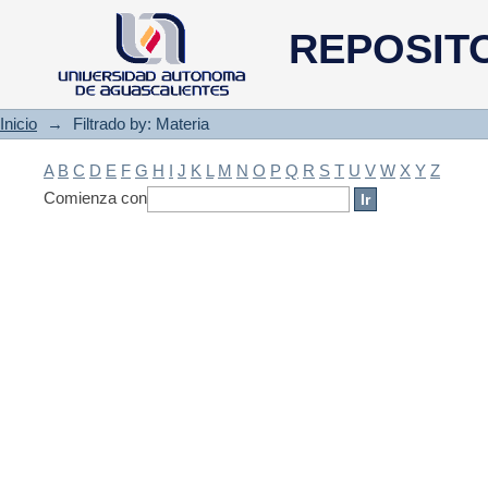
Filtrado by: Materia
REPOSIT
Inicio
→
Filtrado by: Materia
A
B
C
D
E
F
G
H
I
J
K
L
M
N
O
P
Q
R
S
T
U
V
W
X
Y
Z
Comienza con