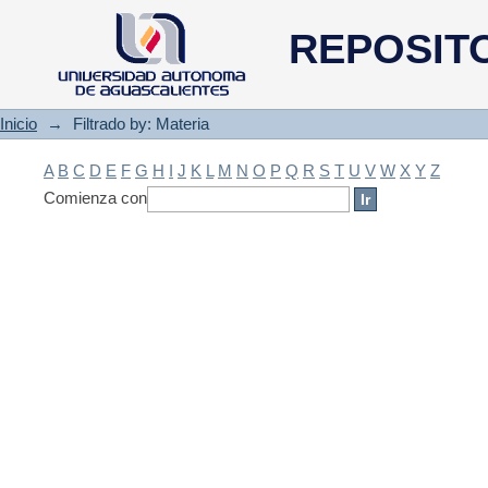
Filtrado by: Materia
REPOSIT
Inicio
→
Filtrado by: Materia
A
B
C
D
E
F
G
H
I
J
K
L
M
N
O
P
Q
R
S
T
U
V
W
X
Y
Z
Comienza con