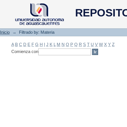
Filtrado by: Materia
REPOSIT
Inicio
→
Filtrado by: Materia
A
B
C
D
E
F
G
H
I
J
K
L
M
N
O
P
Q
R
S
T
U
V
W
X
Y
Z
Comienza con