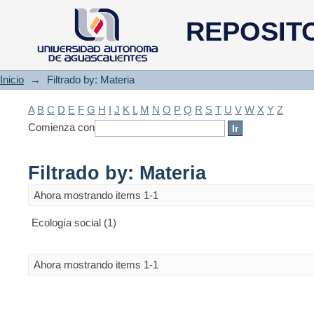
Filtrado by: Materia
REPOSIT
Inicio
→
Filtrado by: Materia
A
B
C
D
E
F
G
H
I
J
K
L
M
N
O
P
Q
R
S
T
U
V
W
X
Y
Z
Comienza con
Filtrado by: Materia
Ahora mostrando items 1-1
Ecología social (1)
Ahora mostrando items 1-1