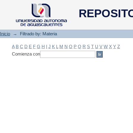
Filtrado by: Materia
REPOSIT
Inicio
→
Filtrado by: Materia
A
B
C
D
E
F
G
H
I
J
K
L
M
N
O
P
Q
R
S
T
U
V
W
X
Y
Z
Comienza con