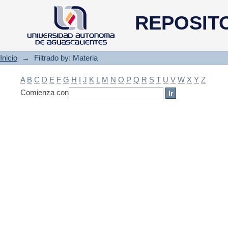
Filtrado by: Materia
REPOSIT
Inicio
→
Filtrado by: Materia
A
B
C
D
E
F
G
H
I
J
K
L
M
N
O
P
Q
R
S
T
U
V
W
X
Y
Z
Comienza con