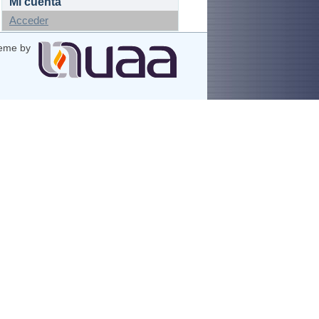
Mi cuenta
Acceder
eme by