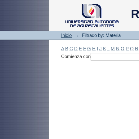
Filtrado by: Materi
R
Inicio
→
Filtrado by: Materia
A
B
C
D
E
F
G
H
I
J
K
L
M
N
O
P
Q
R
Comienza con