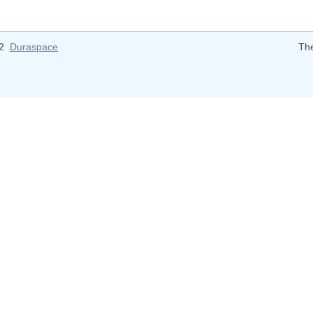
12
Duraspace
Th