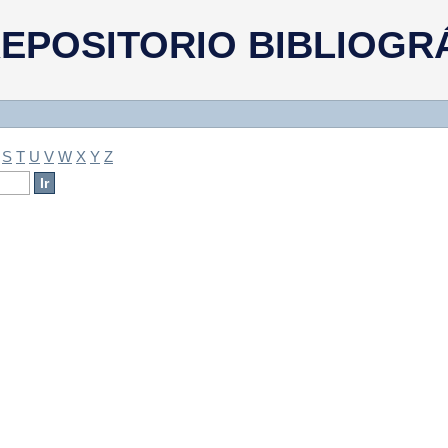
a
EPOSITORIO BIBLIOGR
S
T
U
V
W
X
Y
Z