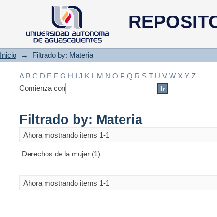
Filtrado by: Materia
REPOSIT
Inicio
→
Filtrado by: Materia
A
B
C
D
E
F
G
H
I
J
K
L
M
N
O
P
Q
R
S
T
U
V
W
X
Y
Z
Comienza con
Filtrado by: Materia
Ahora mostrando items 1-1
Derechos de la mujer (1)
Ahora mostrando items 1-1