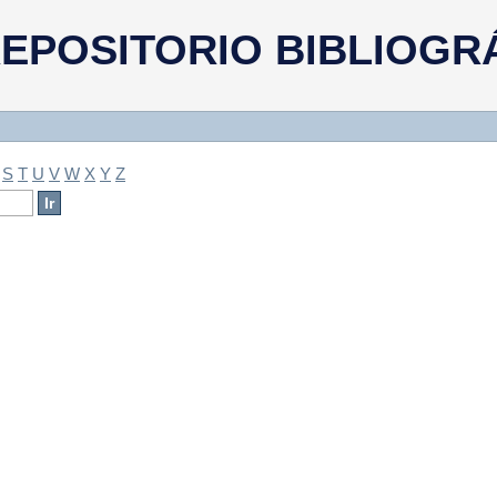
a
EPOSITORIO BIBLIOGR
S
T
U
V
W
X
Y
Z