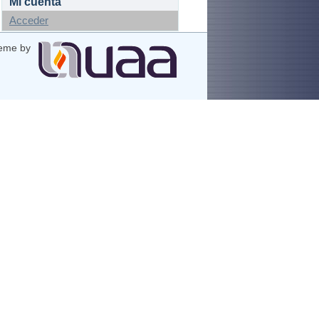
Mi cuenta
Acceder
eme by