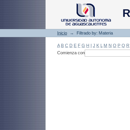
Filtrado by: Materi
R
Inicio
→
Filtrado by: Materia
A
B
C
D
E
F
G
H
I
J
K
L
M
N
O
P
Q
R
Comienza con