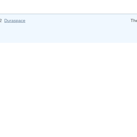
12
Duraspace
Th