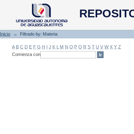
Filtrado by: Materia
REPOSIT
Inicio
→
Filtrado by: Materia
A
B
C
D
E
F
G
H
I
J
K
L
M
N
O
P
Q
R
S
T
U
V
W
X
Y
Z
Comienza con