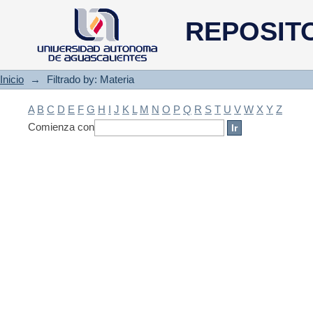
Filtrado by: Materia
REPOSIT
Inicio
→
Filtrado by: Materia
A
B
C
D
E
F
G
H
I
J
K
L
M
N
O
P
Q
R
S
T
U
V
W
X
Y
Z
Comienza con