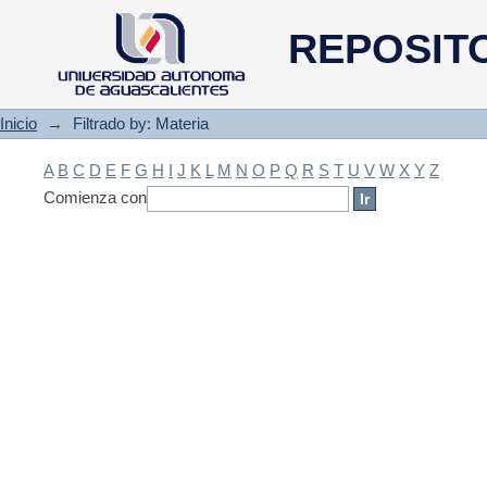
Filtrado by: Materia
REPOSIT
Inicio
→
Filtrado by: Materia
A
B
C
D
E
F
G
H
I
J
K
L
M
N
O
P
Q
R
S
T
U
V
W
X
Y
Z
Comienza con