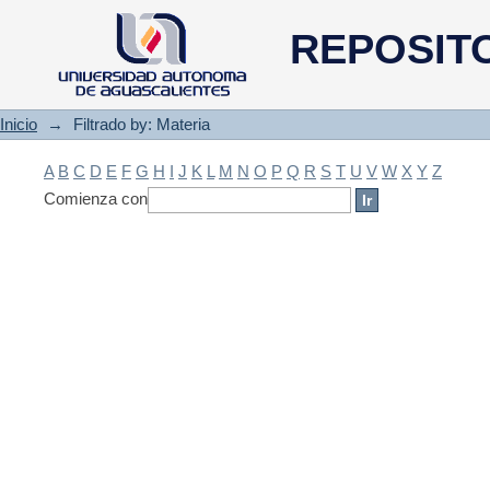
Filtrado by: Materia
REPOSIT
Inicio
→
Filtrado by: Materia
A
B
C
D
E
F
G
H
I
J
K
L
M
N
O
P
Q
R
S
T
U
V
W
X
Y
Z
Comienza con