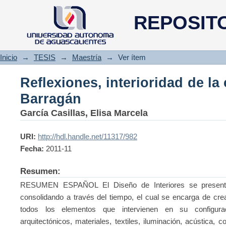
Reflexiones, interioridad de la
REPOSIT
Inicio
→
TESIS
→
Maestría
→
Ver ítem
Reflexiones, interioridad de la
Barragán
García Casillas, Elisa Marcela
URI:
http://hdl.handle.net/11317/982
Fecha:
2011-11
Resumen:
RESUMEN ESPAÑOL El Diseño de Interiores se presenta
consolidando a través del tiempo, el cual se encarga de cr
todos los elementos que intervienen en su configurac
arquitectónicos, materiales, textiles, iluminación, acústica,