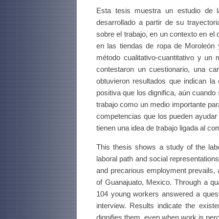
Esta tesis muestra un estudio de l
desarrollado a partir de su trayecto
sobre el trabajo, en un contexto en el 
en las tiendas de ropa de Moroleón 
método cualitativo-cuantitativo y un
contestaron un cuestionario, una car
obtuvieron resultados que indican la
positiva que los dignifica, aún cuando
trabajo como un medio importante para
competencias que los pueden ayudar a
tienen una idea de trabajo ligada al co
This thesis shows a study of the labo
laboral path and social representations
and precarious employment prevails, as
of Guanajuato, Mexico. Through a qua
104 young workers answered a questio
interview. Results indicate the exist
dignifies them, even when work is per