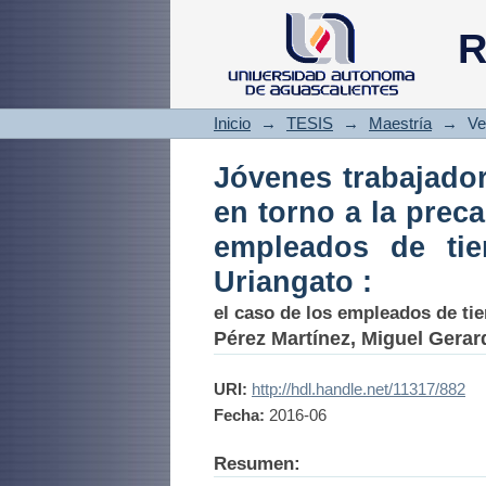
Jóvenes trabajad
R
precariedad del tr
Moroleón y Urianga
Inicio
→
TESIS
→
Maestría
→
Ve
Jóvenes trabajador
en torno a la preca
empleados de ti
Uriangato :
el caso de los empleados de ti
Pérez Martínez, Miguel Gerar
URI:
http://hdl.handle.net/11317/882
Fecha:
2016-06
Resumen: