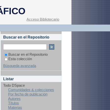
les en torno a la
ÁFICO
 tiendas de ropa en
Acceso Bibliotecario
Buscar en el Repositorio
Buscar en el Repositorio
Esta colección
Búsqueda avanzada
Listar
Todo DSpace
Comunidades & colecciones
Por fecha de publicación
Autores
Títulos
Materias