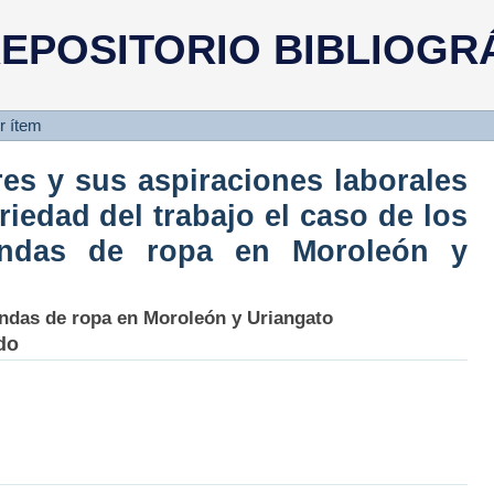
ores y sus aspiraciones labora
EPOSITORIO BIBLIOGR
abajo el caso de los empleados de
to :
r ítem
es y sus aspiraciones laborales
riedad del trabajo el caso de los
endas de ropa en Moroleón y
endas de ropa en Moroleón y Uriangato
do