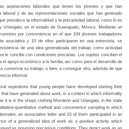
as aspiraciones laborales que tienen los jóvenes y que han
ria laboral y de las representaciones sociales que han generado
que prevalece la informalidad y la precariedad laboral, como lo es
y Uriangato, en el estado de Guanajuato, México. Mediante un
 muestreo por conveniencia en el que 104 jóvenes trabajadores
ta asociativa y 10 de ellos participaron en una entrevista, se
 existencia de una idea generalizada del trabajo como actividad
 se le concibe con condiciones precarias. Los sujetos conciben el
 el apoyo económico a la familia, así como para el desarrollo de
 conservar su trabajo, o bien, a conseguir otro, además de que
mercio informal.
ral aspirations that young people have developed starting their
 that have generated about work, in a context in which informality
 it is in the shops clothing Moroleón and Uriangato, in the state
litative-quantitative method and convenience sampling in which
nnaire, an associative letter and 10 of them participated in an
ence of a generalized idea of work as a positive activity which
ceived as posesing precarious conditions. They depict work as an