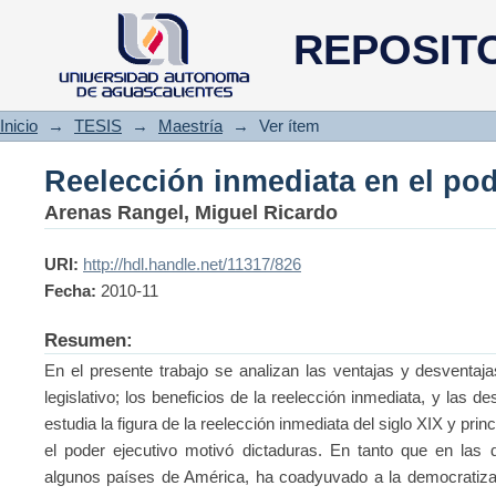
Reelección inmediata en el pod
REPOSIT
Inicio
→
TESIS
→
Maestría
→
Ver ítem
Reelección inmediata en el pod
Arenas Rangel, Miguel Ricardo
URI:
http://hdl.handle.net/11317/826
Fecha:
2010-11
Resumen:
En el presente trabajo se analizan las ventajas y desventaja
legislativo; los beneficios de la reelección inmediata, y las 
estudia la figura de la reelección inmediata del siglo XIX y pri
el poder ejecutivo motivó dictaduras. En tanto que en las
algunos países de América, ha coadyuvado a la democratizaci