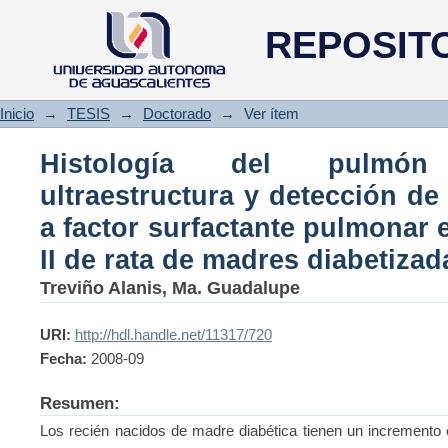
Histología del pulmón en des
REPOSIT
proteína D asociada a factor s
II de rata de madres diabetizad
Inicio
→
TESIS
→
Doctorado
→
Ver ítem
Histología del pulmón
ultraestructura y detección de
a factor surfactante pulmonar 
II de rata de madres diabetizad
Treviño Alanis, Ma. Guadalupe
URI:
http://hdl.handle.net/11317/720
Fecha:
2008-09
Resumen:
Los recién nacidos de madre diabética tienen un incremento e