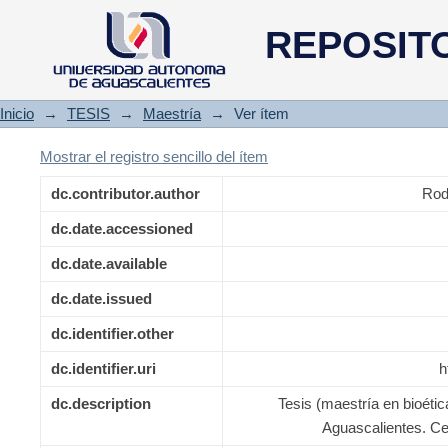
El aborto provocado en las es
REPOSIT
Aguascalientes
Inicio
→
TESIS
→
Maestría
→
Ver ítem
Mostrar el registro sencillo del ítem
dc.contributor.author
Rod
dc.date.accessioned
dc.date.available
dc.date.issued
dc.identifier.other
dc.identifier.uri
h
dc.description
Tesis (maestría en bioéti
Aguascalientes. Ce