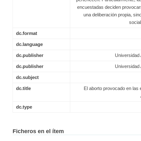
encuestadas deciden provocars
una deliberación propia, sin
socia
dc.format
dc.language
dc.publisher
Universidad
dc.publisher
Universidad
dc.subject
dc.title
El aborto provocado en las 
dc.type
Ficheros en el ítem