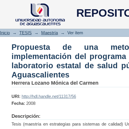
Propuesta de una metodología
REPOSIT
calidad 9´s en el laboratorio
Aguascalientes
Inicio
→
TESIS
→
Maestría
→
Ver ítem
Propuesta de una meto
implementación del programa d
laboratorio estatal de salud p
Aguascalientes
Herrera Lozano Mónica del Carmen
URI:
http://hdl.handle.net/11317/56
Fecha:
2008
Descripción:
Tesis (maestría en estrategías para sistemas de calidad) U