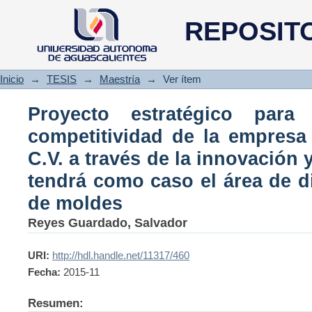
Proyecto estratégico para c
REPOSIT
empresa Miraplástek S.A. de C.
D.I. que tendrá como caso el 
Inicio
→
TESIS
→
Maestría
→
Ver ítem
Proyecto estratégico para
competitividad de la empresa 
C.V. a través de la innovación y
tendrá como caso el área de d
de moldes
Reyes Guardado, Salvador
URI:
http://hdl.handle.net/11317/460
Fecha:
2015-11
Resumen: