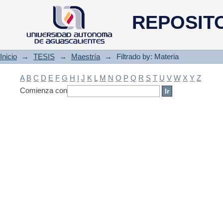
Filtrado by: Materia
REPOSIT
Inicio
→
TESIS
→
Maestría
→
Filtrado by: Materia
A
B
C
D
E
F
G
H
I
J
K
L
M
N
O
P
Q
R
S
T
U
V
W
X
Y
Z
Comienza con