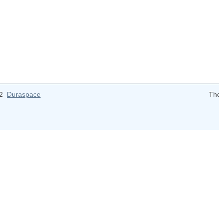
12
Duraspace
Th