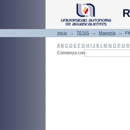
Filtrado by: Materi
R
Inicio
→
TESIS
→
Maestría
→
Fi
A
B
C
D
E
F
G
H
I
J
K
L
M
N
O
P
Q
R
Comienza con