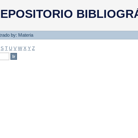
a
EPOSITORIO BIBLIOGR
ltrado by: Materia
S
T
U
V
W
X
Y
Z