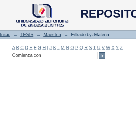
Filtrado by: Materia
REPOSIT
Inicio
→
TESIS
→
Maestría
→
Filtrado by: Materia
A
B
C
D
E
F
G
H
I
J
K
L
M
N
O
P
Q
R
S
T
U
V
W
X
Y
Z
Comienza con