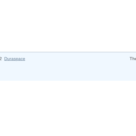
12
Duraspace
Th