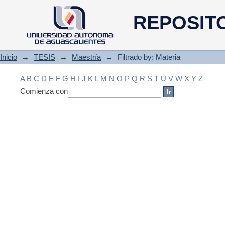
Filtrado by: Materia
REPOSIT
Inicio
→
TESIS
→
Maestría
→
Filtrado by: Materia
A
B
C
D
E
F
G
H
I
J
K
L
M
N
O
P
Q
R
S
T
U
V
W
X
Y
Z
Comienza con