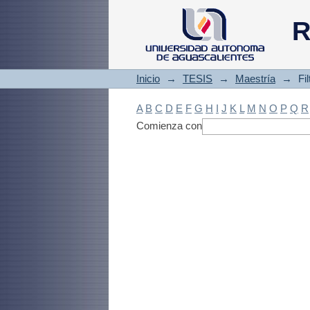
Filtrado by: Materi
R
Inicio
→
TESIS
→
Maestría
→
Fi
A
B
C
D
E
F
G
H
I
J
K
L
M
N
O
P
Q
R
Comienza con