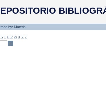
a
EPOSITORIO BIBLIOGR
ltrado by: Materia
S
T
U
V
W
X
Y
Z