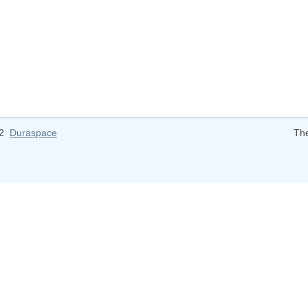
12
Duraspace
Th