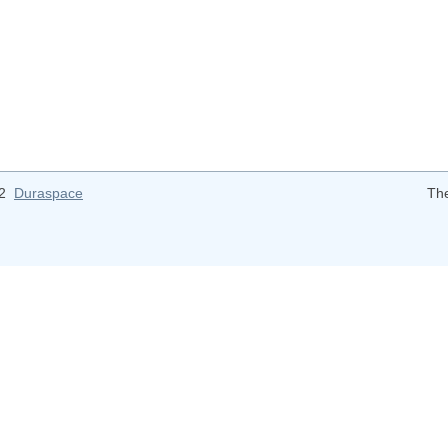
12
Duraspace
Th