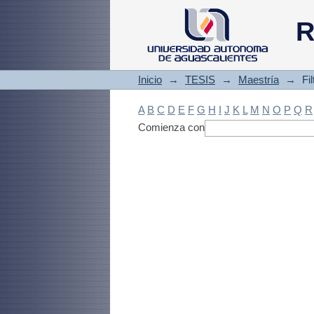
Filtrado by: Materi
R
Inicio
→
TESIS
→
Maestría
→
Fi
A
B
C
D
E
F
G
H
I
J
K
L
M
N
O
P
Q
R
Comienza con