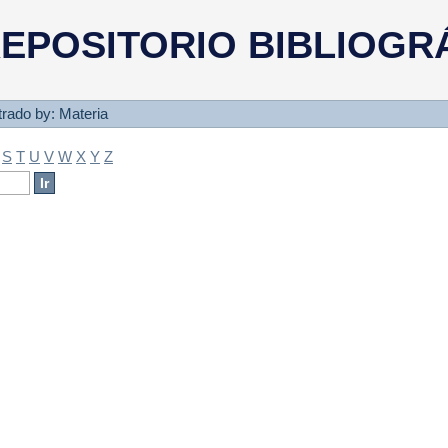
a
EPOSITORIO BIBLIOGR
ltrado by: Materia
S
T
U
V
W
X
Y
Z