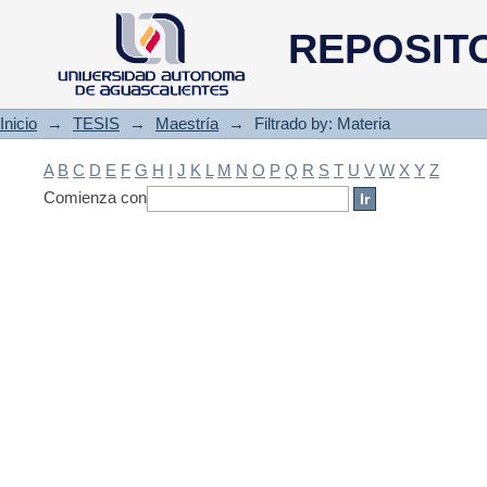
Filtrado by: Materia
REPOSIT
Inicio
→
TESIS
→
Maestría
→
Filtrado by: Materia
A
B
C
D
E
F
G
H
I
J
K
L
M
N
O
P
Q
R
S
T
U
V
W
X
Y
Z
Comienza con