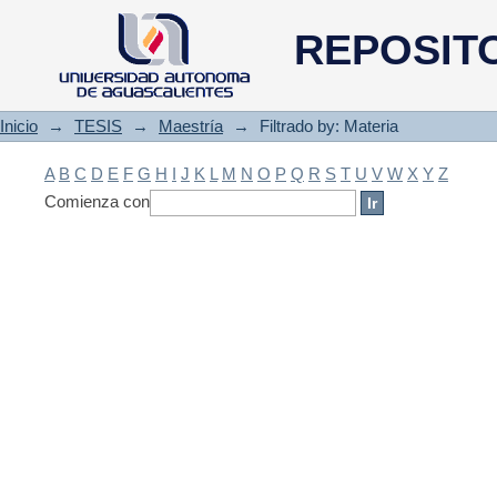
Filtrado by: Materia
REPOSIT
Inicio
→
TESIS
→
Maestría
→
Filtrado by: Materia
A
B
C
D
E
F
G
H
I
J
K
L
M
N
O
P
Q
R
S
T
U
V
W
X
Y
Z
Comienza con