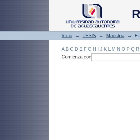
Filtrado by: Materi
R
Inicio
→
TESIS
→
Maestría
→
Fi
A
B
C
D
E
F
G
H
I
J
K
L
M
N
O
P
Q
R
Comienza con