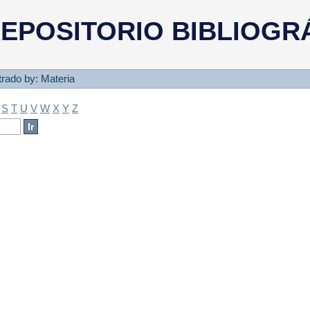
a
EPOSITORIO BIBLIOGR
ltrado by: Materia
S
T
U
V
W
X
Y
Z