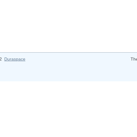
12
Duraspace
Th