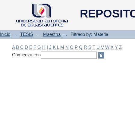
Filtrado by: Materia
REPOSIT
Inicio
→
TESIS
→
Maestría
→
Filtrado by: Materia
A
B
C
D
E
F
G
H
I
J
K
L
M
N
O
P
Q
R
S
T
U
V
W
X
Y
Z
Comienza con