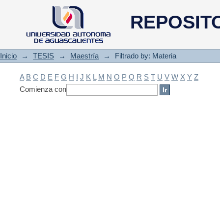
Filtrado by: Materia
REPOSIT
Inicio
→
TESIS
→
Maestría
→
Filtrado by: Materia
A
B
C
D
E
F
G
H
I
J
K
L
M
N
O
P
Q
R
S
T
U
V
W
X
Y
Z
Comienza con