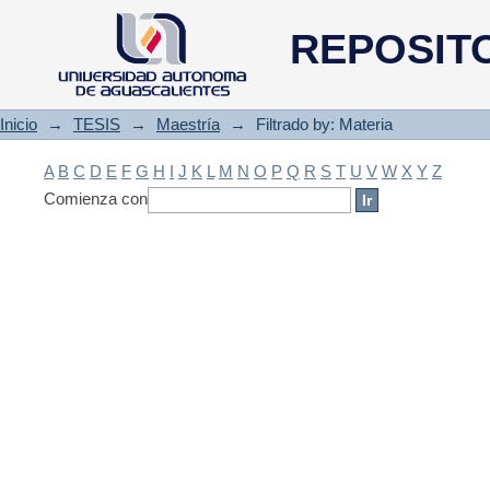
Filtrado by: Materia
REPOSIT
Inicio
→
TESIS
→
Maestría
→
Filtrado by: Materia
A
B
C
D
E
F
G
H
I
J
K
L
M
N
O
P
Q
R
S
T
U
V
W
X
Y
Z
Comienza con