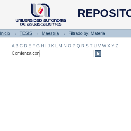
Filtrado by: Materia
REPOSIT
Inicio
→
TESIS
→
Maestría
→
Filtrado by: Materia
A
B
C
D
E
F
G
H
I
J
K
L
M
N
O
P
Q
R
S
T
U
V
W
X
Y
Z
Comienza con