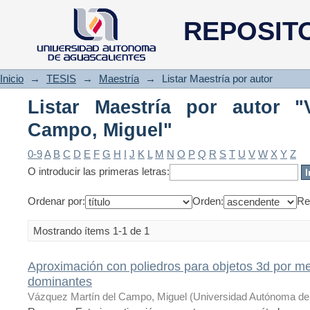
Listar Maestría por autor "Váz
REPOSIT
Inicio
→
TESIS
→
Maestría
→
Listar Maestría por autor
Listar Maestría por autor "
Campo, Miguel"
0-9
A
B
C
D
E
F
G
H
I
J
K
L
M
N
O
P
Q
R
S
T
U
V
W
X
Y
Z
O introducir las primeras letras:
Ordenar por:
Orden:
Re
Mostrando ítems 1-1 de 1
Aproximación con poliedros para objetos 3d por m
dominantes
Vázquez Martín del Campo, Miguel
(
Universidad Autónoma de