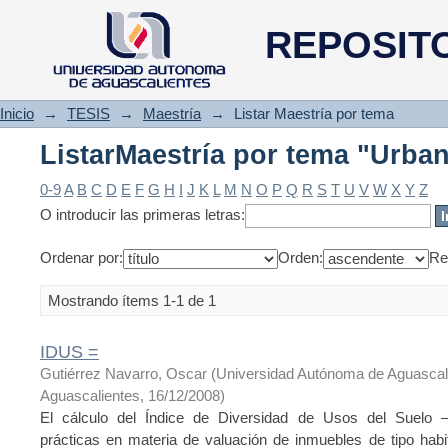
ListarMaestría por tema "Urba
REPOSIT
Inicio
→
TESIS
→
Maestría
→
Listar Maestría por tema
ListarMaestría por tema "Urba
0-9
A
B
C
D
E
F
G
H
I
J
K
L
M
N
O
P
Q
R
S
T
U
V
W
X
Y
Z
O introducir las primeras letras:
Ordenar por:
Orden:
Re
Mostrando ítems 1-1 de 1
IDUS =
Gutiérrez Navarro, Oscar
(
Universidad Autónoma de Aguascal
Aguascalientes
,
16/12/2008
)
El cálculo del Índice de Diversidad de Usos del Suelo –
prácticas en materia de valuación de inmuebles de tipo hab