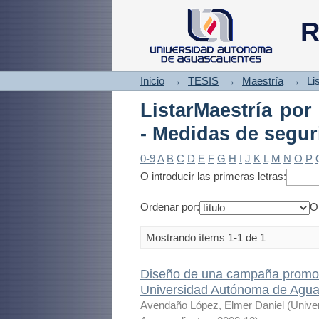
ListarMaestría p
R
seguridad"
Inicio
→
TESIS
→
Maestría
→
Li
ListarMaestría por
- Medidas de segur
0-9
A
B
C
D
E
F
G
H
I
J
K
L
M
N
O
P
O introducir las primeras letras:
Ordenar por:
O
Mostrando ítems 1-1 de 1
Diseño de una campaña promocio
Universidad Autónoma de Agua
Avendaño López, Elmer Daniel
(
Unive