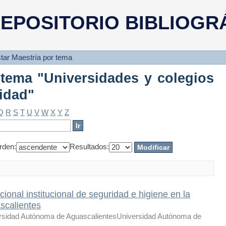
or tema "Universidades y cole
EPOSITORIO BIBLIOGR
star Maestría por tema
 tema "Universidades y colegios
idad"
Q
R
S
T
U
V
W
X
Y
Z
rden:
Resultados:
nal institucional de seguridad e higiene en la
scalientes
rsidad Autónoma de AguascalientesUniversidad Autónoma de