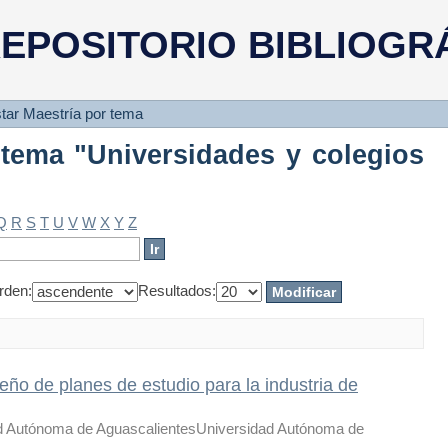
 tema "Universidades y colegios - 
EPOSITORIO BIBLIOGR
star Maestría por tema
 tema "Universidades y colegios
Q
R
S
T
U
V
W
X
Y
Z
rden:
Resultados:
eño de planes de estudio para la industria de
d Autónoma de AguascalientesUniversidad Autónoma de