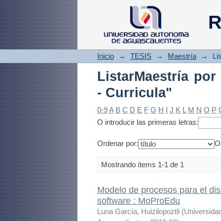
ListarMaestría por
R
Inicio
→
TESIS
→
Maestría
→
Li
ListarMaestría por
- Curricula"
0-9
A
B
C
D
E
F
G
H
I
J
K
L
M
N
O
P
O introducir las primeras letras:
Ordenar por:
O
Mostrando ítems 1-1 de 1
Modelo de procesos para el dis
software : MoProEdu
Luna García, Huizilopoztli
(
Universida